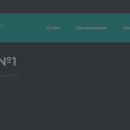
ым
О нас
Проживание
Ка
 №1
ий сет №1