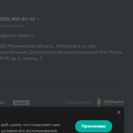
(933) 900-30-33
азать звонок
o@arctic-hotel.ru
362 Мурманская область, Кольский р-н, тер.
томобильная Дорога Кола-Верхнетуломский-Кпп Лотта,
19-Й, зд. 2, помещ. 2
Разработано в
еб-сайте, что позволяет нам
Принимаю
условия его использования.