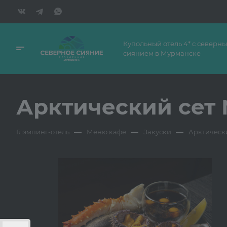
Купольный отель 4* с северн
сиянием в Мурманске
Арктический сет
—
—
—
Глэмпинг-отель
Меню кафе
Закуски
Арктическ