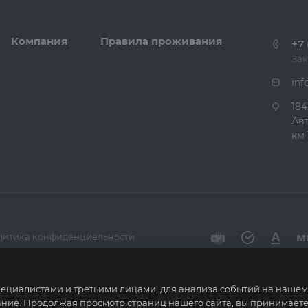
Компания
Правила проживания
+7 
Зак
inf
184
Ав
км 
литика конфиденциальности
циалистами и третьими лицами, для анализа событий на нашем в
ние. Продолжая просмотр страниц нашего сайта, вы принимаете 