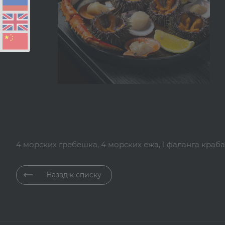
4 морских гребешка, 4 морских ежа, 1 фаланга краб
Назад к списку