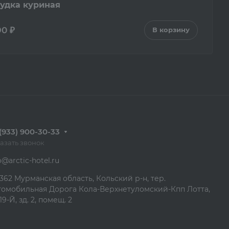
рудка куриная
90 ₽
В корзину
(933) 900-30-33
азать звонок
o@arctic-hotel.ru
362 Мурманская область, Кольский р-н, тер.
томобильная Дорога Кола-Верхнетуломский-Кпп Лотта,
19-Й, зд. 2, помещ. 2