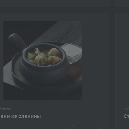
 блюда
Го
ени из оленины
С