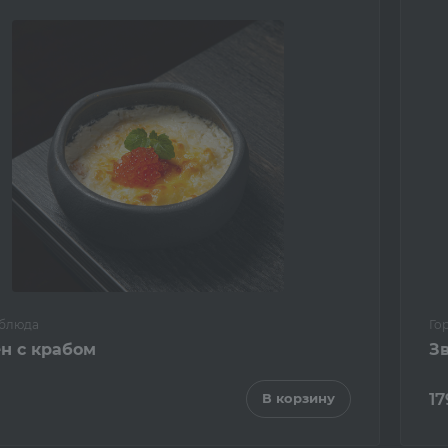
 блюда
Го
н с крабом
З
17
В корзину