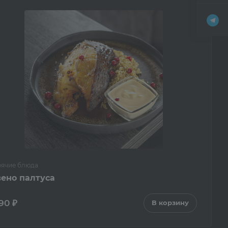
рячие блюда
вено палтуса
90 ₽
В корзину