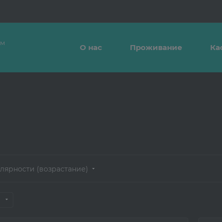
ым
О нас
Проживание
Ка
лярности (возрастание)