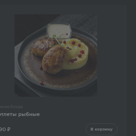
рячие блюда
отлеты рыбные
90 ₽
В корзину