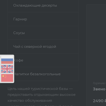
Охлаждающие десерты
Гарнир
Соусы
Чай с северной ягодой
Кофе
Напитки безалкогольные
Горячие
Цель нашей туристической базы —
Звено
предоставить отдыхающим высокое
качество обслуживания
2490 