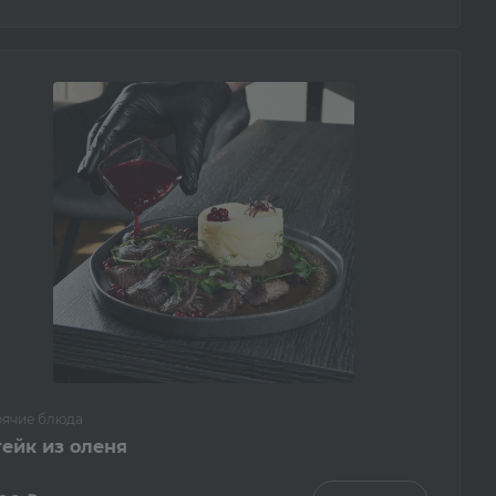
рячие блюда
тейк из оленя