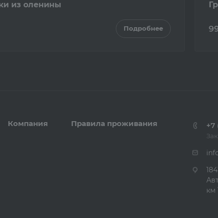
ки из оленины
Г
9
Подробнее
Компания
Правила проживания
+7 
Зак
inf
184
Ав
км 