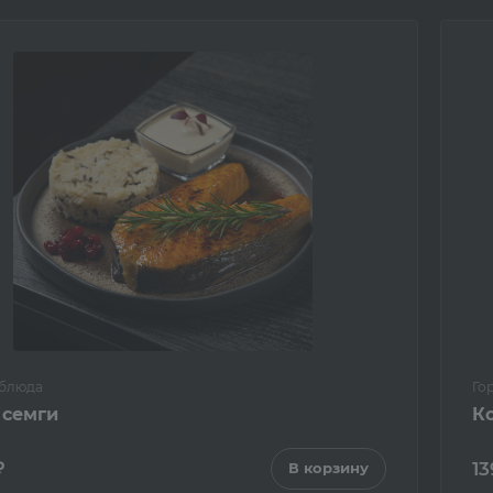
 блюда
Го
 семги
К
₽
13
В корзину