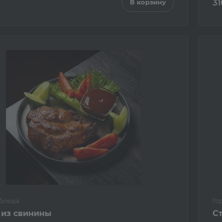
31
В корзину
 блюда
Го
 из свинины
Ст