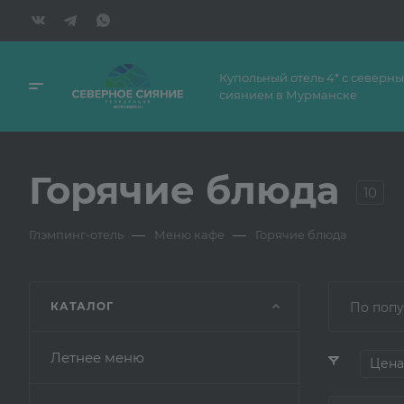
Купольный отель 4* с северн
сиянием в Мурманске
Горячие блюда
10
—
—
Глэмпинг-отель
Меню кафе
Горячие блюда
КАТАЛОГ
По попу
Летнее меню
Цена