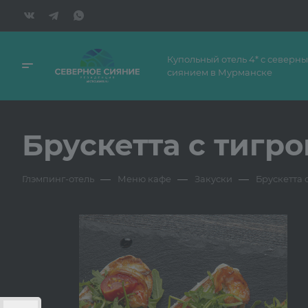
Купольный отель 4* с северн
сиянием в Мурманске
Брускетта с тигр
—
—
—
Глэмпинг-отель
Меню кафе
Закуски
Брускетта 