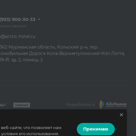
(933) 900-30-33
азать звонок
o@arctic-hotel.ru
362 Мурманская область, Кольский р-н, тер.
томобильная Дорога Кола-Верхнетуломский-Кпп Лотта,
19-Й, зд. 2, помещ. 2
Разработано в
еб-сайте, что позволяет нам
Принимаю
условия его использования.