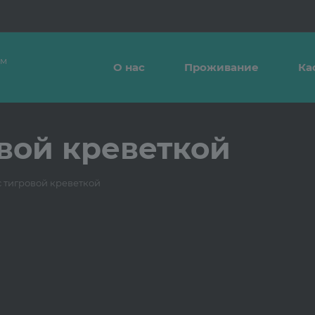
ым
О нас
Проживание
Ка
овой креветкой
с тигровой креветкой