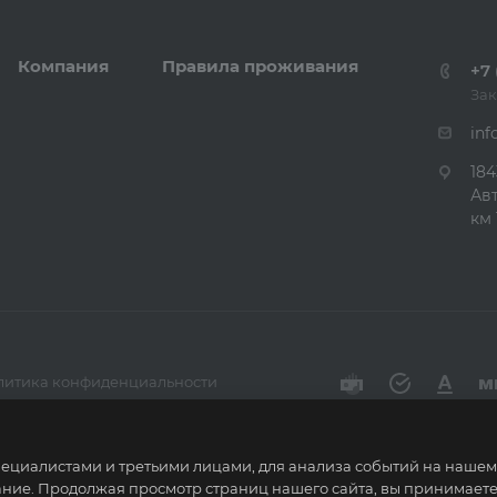
Компания
Правила проживания
+7 
Зак
inf
184
Ав
км 
литика конфиденциальности
циалистами и третьими лицами, для анализа событий на нашем в
ние. Продолжая просмотр страниц нашего сайта, вы принимаете 