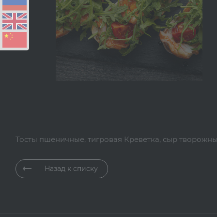
Тосты пшеничные, тигровая Креветка, сыр творожн
Назад к списку