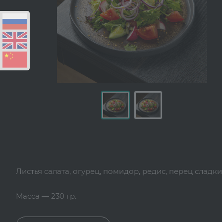
Листья салата, огурец, помидор, редис, перец сладки
Масса — 230 гр.