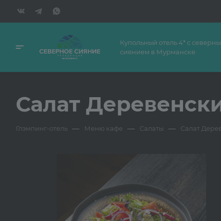
Купольный отель 4* с северн
сиянием в Мурманске
Салат Деревенск
—
—
—
Глэмпинг-отель
Меню кафе
Салаты
Салат Дере