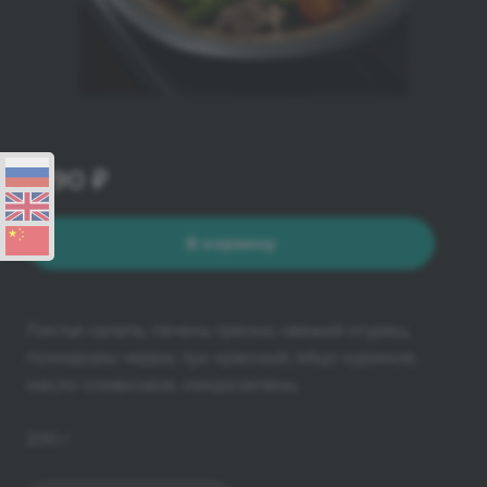
1290 ₽
В корзину
Листья салата, печень трески, свежий огурец,
помидоры черри, лук красный, яйцо куриное,
масло оливковое, микрозелень.
200 г