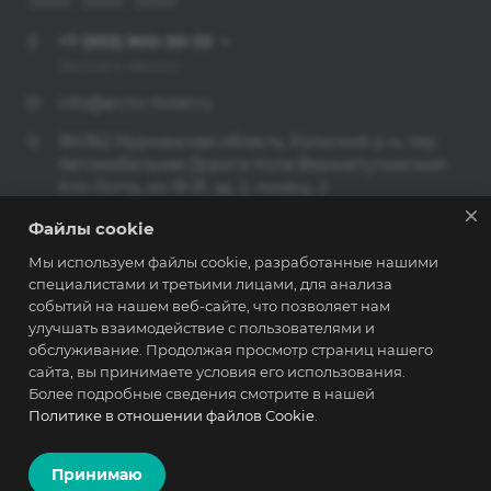
+7 (933) 900-30-33
Заказать звонок
info@arctic-hotel.ru
184362 Мурманская область, Кольский р-н, тер.
Автомобильная Дорога Кола-Верхнетуломский-
Кпп Лотта, км 19-Й, зд. 2, помещ. 2
Файлы cookie
© 2026 РЕЗИДЕНЦИЯ СЕВЕРНОЕ СИЯНИЕ
Мы используем файлы cookie, разработанные нашими
специалистами и третьими лицами, для анализа
Политика конфиденциальности
событий на нашем веб-сайте, что позволяет нам
улучшать взаимодействие с пользователями и
обслуживание. Продолжая просмотр страниц нашего
сайта, вы принимаете условия его использования.
Разработано в
Более подробные сведения смотрите в нашей
Политике в отношении файлов Cookie
.
Принимаю