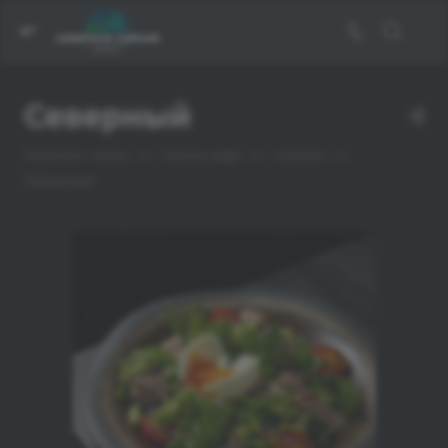
Северный
—
—
—
Глэмпинг-отель
Меню кафе
Салаты
Северный