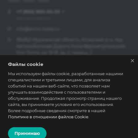
+7 (933) 900-30-33
Заказать звонок
info@arctic-hotel.ru
184362 Мурманская область, Кольский р-н, тер.
Автомобильная Дорога Кола-Верхнетуломский-
Кпп Лотта, км 19-Й, зд. 2, помещ. 2
Файлы cookie
© 2026 РЕЗИДЕНЦИЯ СЕВЕРНОЕ СИЯНИЕ
Мы используем файлы cookie, разработанные нашими
специалистами и третьими лицами, для анализа
Политика конфиденциальности
событий на нашем веб-сайте, что позволяет нам
улучшать взаимодействие с пользователями и
обслуживание. Продолжая просмотр страниц нашего
сайта, вы принимаете условия его использования.
Разработано в
Более подробные сведения смотрите в нашей
Политике в отношении файлов Cookie
.
Принимаю