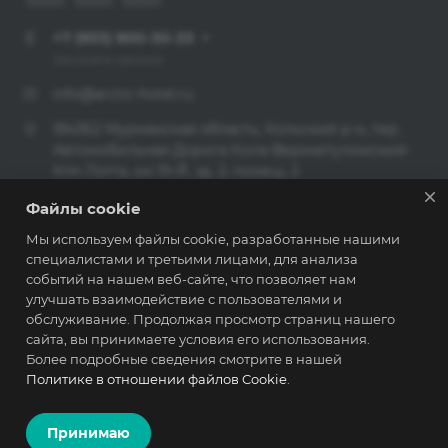
+7 (933) 900-30-33
Заказать звонок
info@arctic-hotel.ru
184362 Мурманская область, Кольский р-н, тер.
Автомобильная Дорога Кола-Верхнетуломский-
Кпп Лотта, км 19-Й, зд. 2, помещ. 2
Файлы cookie
© 2026 РЕЗИДЕНЦИЯ СЕВЕРНОЕ СИЯНИЕ
Мы используем файлы cookie, разработанные нашими
специалистами и третьими лицами, для анализа
Политика конфиденциальности
событий на нашем веб-сайте, что позволяет нам
улучшать взаимодействие с пользователями и
обслуживание. Продолжая просмотр страниц нашего
сайта, вы принимаете условия его использования.
Разработано в
Более подробные сведения смотрите в нашей
Политике в отношении файлов Cookie
.
Принимаю