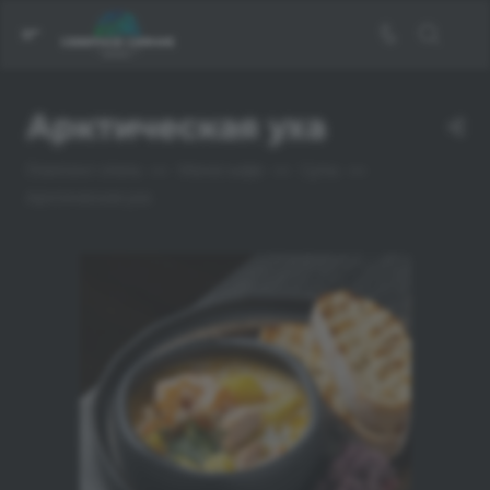
Арктическая уха
—
—
—
Глэмпинг-отель
Меню кафе
Супы
Арктическая уха