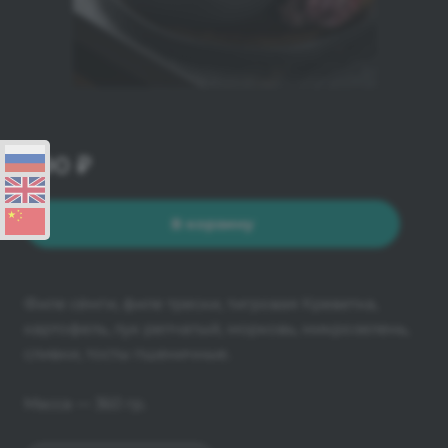
990 ₽
В корзину
Филе сёмги, филе трески, тигровая Креветка,
картофель, лук репчатый, морковь, микрозелень,
сливки, тосты пшеничные.
Масса — 360 гр.